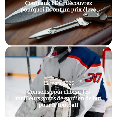
Couteaux EDC : découvrez
pourquoi ils ont un prix élevé
12 mars 2026
Conseils pour choisir les
meilleurs gants de gardien de but
pour le football