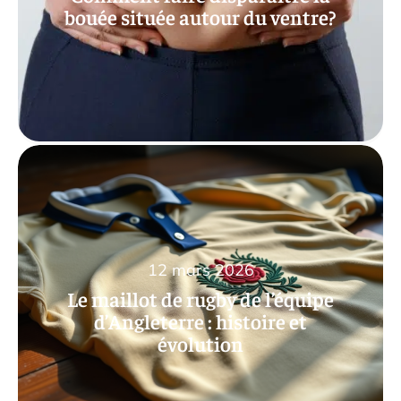
bouée située autour du ventre?
12 mars 2026
Le maillot de rugby de l’équipe
d’Angleterre : histoire et
évolution