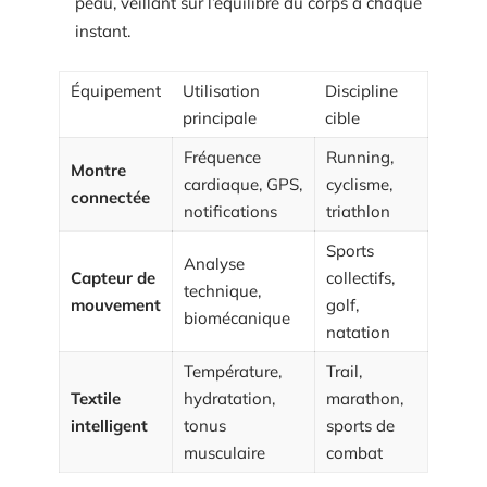
peau, veillant sur l’équilibre du corps à chaque
instant.
Équipement
Utilisation
Discipline
principale
cible
Fréquence
Running,
Montre
cardiaque, GPS,
cyclisme,
connectée
notifications
triathlon
Sports
Analyse
Capteur de
collectifs,
technique,
mouvement
golf,
biomécanique
natation
Température,
Trail,
Textile
hydratation,
marathon,
intelligent
tonus
sports de
musculaire
combat