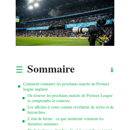
Sommaire
Comment connaitre les prochains matchs de Premier
league anglaise
Où trouver les prochains matchs de Premier League
et comprendre le contexte
Les affiches à venir comme révélateur de styles et de
hiérarchies
L’état de forme : ce que montrent vraiment les
dernières semaines