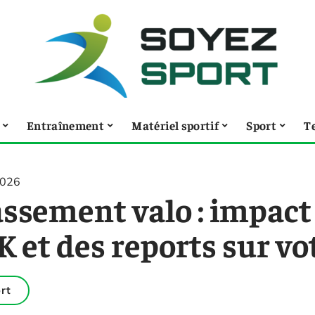
Entraînement
Matériel sportif
Sport
T
2026
assement valo : impact
 et des reports sur vo
rt