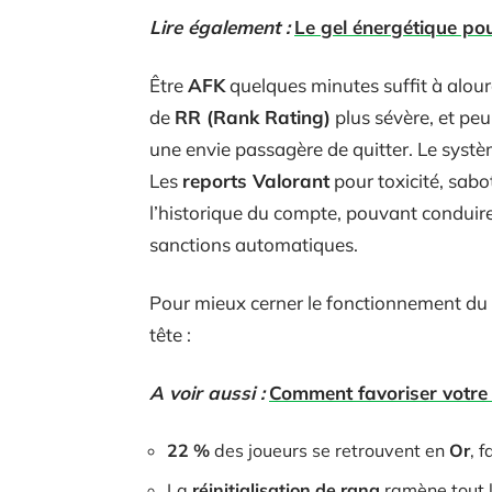
Lire également :
Le gel énergétique pou
Être
AFK
quelques minutes suffit à alourdi
de
RR (Rank Rating)
plus sévère, et pe
une envie passagère de quitter. Le systè
Les
reports Valorant
pour toxicité, sabot
l’historique du compte, pouvant conduire
sanctions automatiques.
Pour mieux cerner le fonctionnement du 
tête :
A voir aussi :
Comment favoriser votre c
22 %
des joueurs se retrouvent en
Or
, 
La
réinitialisation de rang
ramène tout 