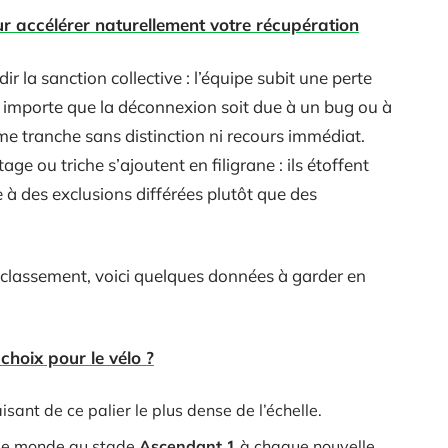
r accélérer naturellement votre récupération
r la sanction collective : l’équipe subit une perte
u importe que la déconnexion soit due à un bug ou à
me tranche sans distinction ni recours immédiat.
age ou triche s’ajoutent en filigrane : ils étoffent
 à des exclusions différées plutôt que des
classement, voici quelques données à garder en
hoix pour le vélo ?
faisant de ce palier le plus dense de l’échelle.
le monde au stade
Ascendant 1
à chaque nouvelle