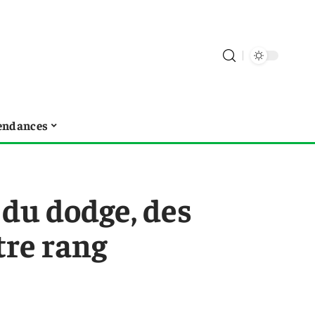
endances
 du dodge, des
tre rang