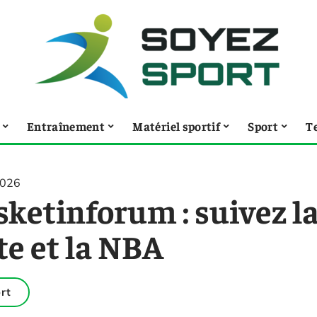
Entraînement
Matériel sportif
Sport
T
2026
ketinforum : suivez la 
te et la NBA
rt