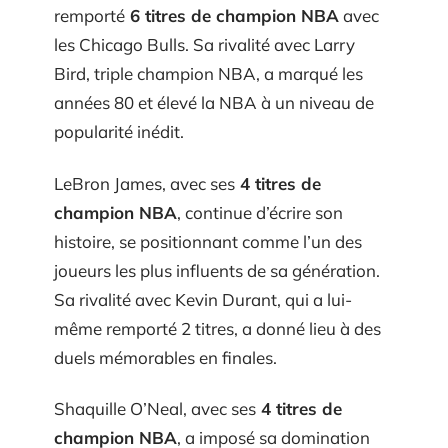
remporté
6 titres de champion NBA
avec
les Chicago Bulls. Sa rivalité avec Larry
Bird, triple champion NBA, a marqué les
années 80 et élevé la NBA à un niveau de
popularité inédit.
LeBron James, avec ses
4 titres de
champion NBA
, continue d’écrire son
histoire, se positionnant comme l’un des
joueurs les plus influents de sa génération.
Sa rivalité avec Kevin Durant, qui a lui-
même remporté 2 titres, a donné lieu à des
duels mémorables en finales.
Shaquille O’Neal, avec ses
4 titres de
champion NBA
, a imposé sa domination