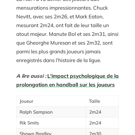
mensurations impressionnantes. Chuck
Nevitt, avec ses 2m26, et Mark Eaton,
mesurant 2m24, ont fait de leur taille un
atout majeur. Manute Bol et ses 2m31, ainsi
que Gheorghe Muresan et ses 2m32, sont
parmi les plus grands joueurs jamais
enregistrés dans l’histoire de la ligue.
A lire aussi :
L'impact psychologique de la
prolongation en handball sur les joueurs
Joueur
Taille
Ralph Sampson
2m24
Rik Smits
2m24
Shawn Bradley
2m30