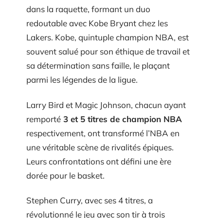
dans la raquette, formant un duo
redoutable avec Kobe Bryant chez les
Lakers. Kobe, quintuple champion NBA, est
souvent salué pour son éthique de travail et
sa détermination sans faille, le plaçant
parmi les légendes de la ligue.
Larry Bird et Magic Johnson, chacun ayant
remporté
3 et 5 titres de champion NBA
respectivement, ont transformé l’NBA en
une véritable scène de rivalités épiques.
Leurs confrontations ont défini une ère
dorée pour le basket.
Stephen Curry, avec ses 4 titres, a
révolutionné le jeu avec son tir à trois