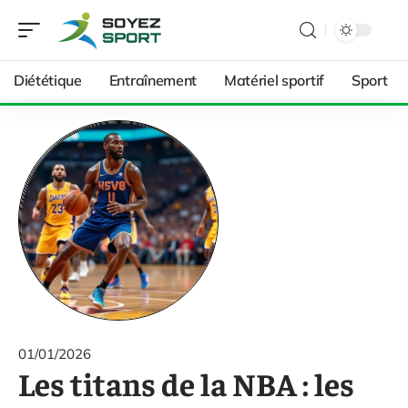
Diététique
Entraînement
Matériel sportif
Sport
01/01/2026
Les titans de la NBA : les